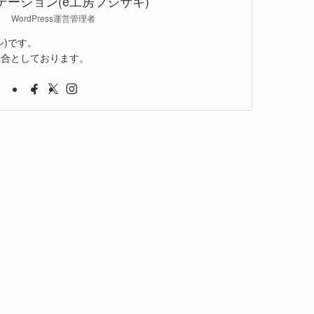
テーション(e工房フジサキ)
WordPress運営管理者
シ)です。
業合としております。