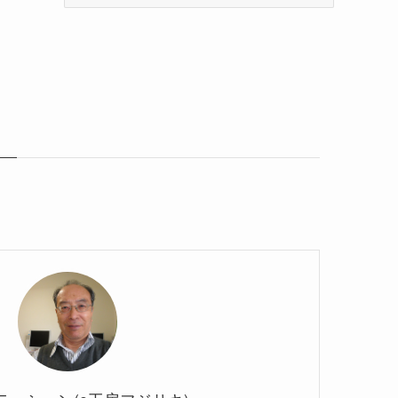
カ
イ
ブ