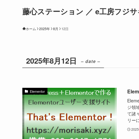
藤心ステーション ／ e工房フジサ
ホーム
2025年
8月
12日
2025年8月12日
– date –
El
Elementor
Ele
ジ領
て諸々
リーに
202