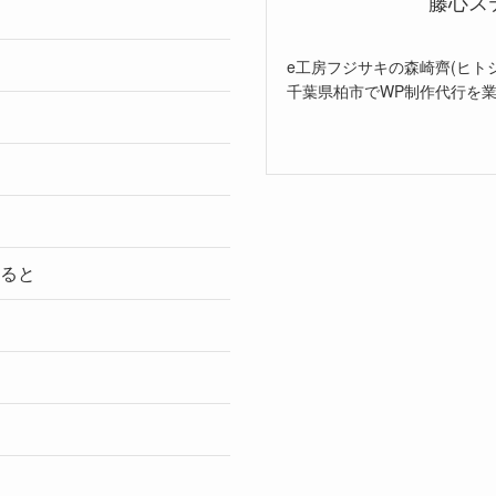
藤心ス
e工房フジサキの森崎齊(ヒト
千葉県柏市でWP制作代行を
ると