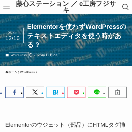
藤心ステーション ／ e工房フジサ
キ
Elementorを使わずWordPressの
2025
テキストエディタを使う時があ
12/16
る？
2025年12月23日
WordPress
ホーム
WordPress
Elementorのウジェット（部品）にHTMLタグ挿