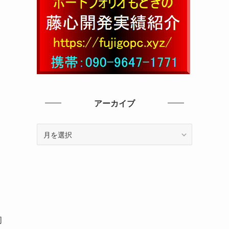
アーカイブ
ア
ー
カ
イ
ブ
初