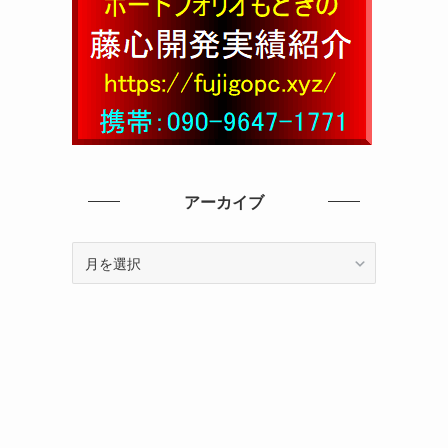
アーカイブ
ア
ー
カ
イ
ブ